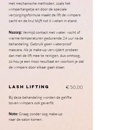
met mechanische methoden, zoals het
wimpertangetje en door de speciale
verzorgingsformule maakt de lift de wimpers
zacht en de krul blijft tot 8 weken in stand.
Nazorg:
Vermijd contact met water, vocht of
warme temperaturen gedurende 24 uur na de
behandeling.
Gebruik geen waterproof
mascara. Als je make-up verwijdert probeer
dan met de lift mee te reinigen, dus omhoog,
zo hou je een mooi resultaat en voorkom je dat
de wimpers door elkaar gaan staan
lash lifting
€ 50,00
Bij deze behandeling worden de gelifte
boven wimpers ook geverfd.
Note:
Graag z
onder oog make-up
naar de salon komen.