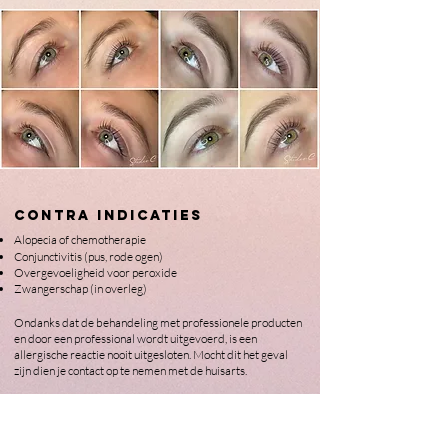
CONTRA INDICATIES
Alopecia of chemotherapie
Conjunctivitis (pus, rode ogen)
Overgevoeligheid voor peroxide
Zwangerschap (in overleg)
Ondanks dat de behandeling met professionele producten
en door een professional wordt uitgevoerd, is een
allergische reactie nooit uitgesloten. Mocht dit het geval
zijn dien je contact op te nemen met de huisarts.
Beautysalon Studio C